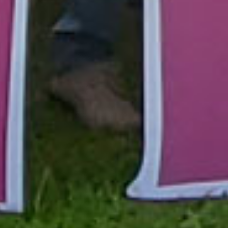
環保創新
持續發展
Green
-innovation &
Sustainable
Development