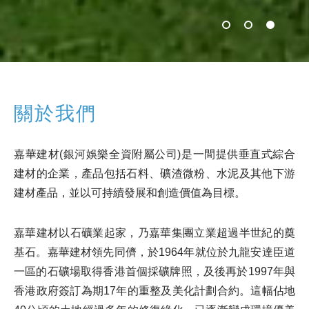
關於我們
嘉華建材(銀河娛樂全資附屬公司)是一間提供垂直式綜合
建材的企業，產品包括石料、礦渣微粉、水泥及其他下游
建材產品，並以可持續發展和創造價值為目標。
嘉華建材以石礦業起家，乃嘉華集團立業超過半世紀的奠
基石。嘉華建材領先同儕，於1964年就位於九龍安達臣道
一區的石礦場取得香港首個採礦牌照，及後再於1997年與
香港政府簽訂為期17年的重整及美化計劃合約。這幅佔地