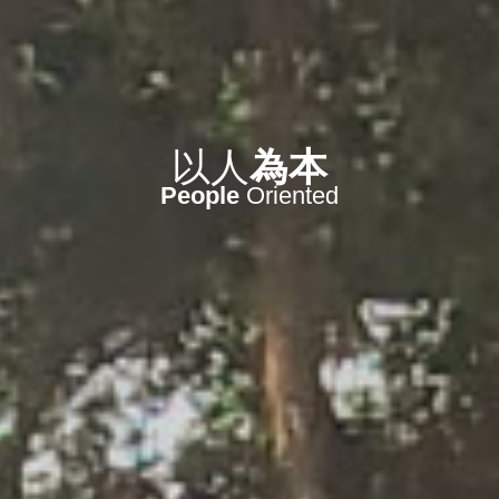
以人
為本
People
Oriented
信守
今天
實現
未來
We
Deliver
What We
Promise