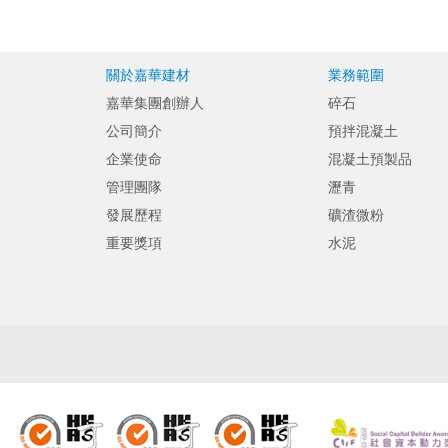
關於嘉華建材
業務範圍
嘉華集團創辦人
碎石
公司簡介
預拌混凝土
企業使命
混凝土預製品
管理團隊
瀝青
發展歷程
礦渣微粉
重要獎項
水泥