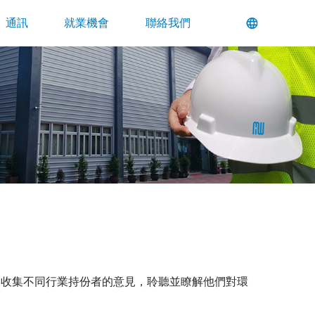
通訊
就業機會
聯絡我們
，收集不同行業持份者的意見，聆聽並瞭解他們對環
。