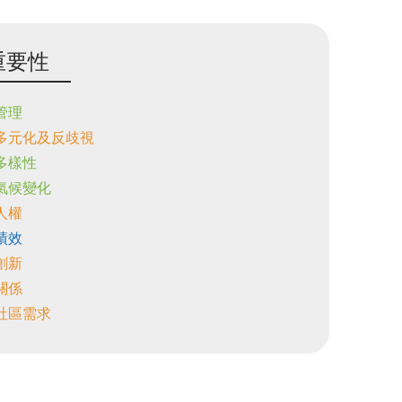
重要性
源管理
工多元化及反歧視
物多樣性
對氣候變化
重人權
濟績效
品創新
傭關係
注社區需求