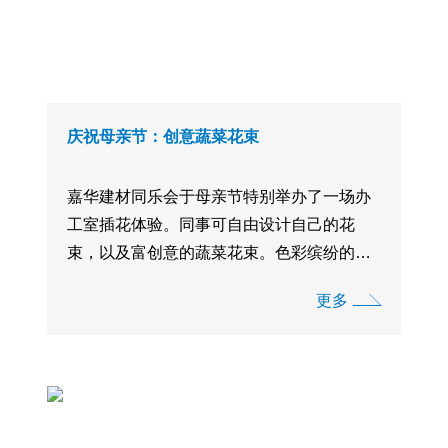
庆祝母亲节：创意蔬菜花束
嘉华建材同乐会于母亲节特别举办了一场办
工室插花体验。同事可自由设计自己的花
束，以及富创意的蔬菜花束。色彩缤纷的鲜
花与新鲜蔬菜的搭配，显得活动格外特别。
更多
{IMAGE1} {IMAGE2} {IMAGE3} {IMAGE4}