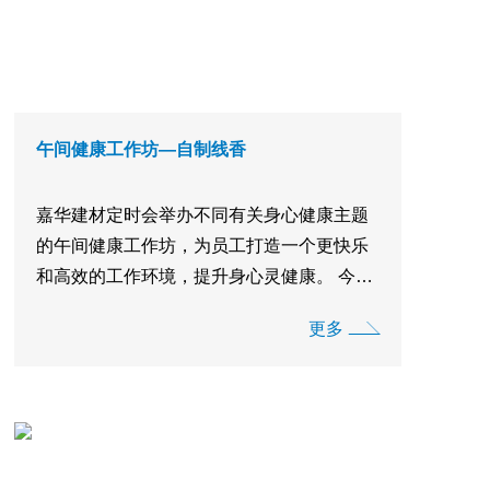
午间健康工作坊—自制线香
嘉华建材定时会举办不同有关身心健康主题
的午间健康工作坊，为员工打造一个更快乐
和高效的工作环境，提升身心灵健康。 今年
4月，嘉华建材同乐会邀请了一位来自「香丘
更多
Heung Yau」(香港本地制香品牌)的年轻制香
师，亲临现场指导同事亲手制作线香。于一
小时的工作坊中，制香师为同事细心讲解香
料的来 ...