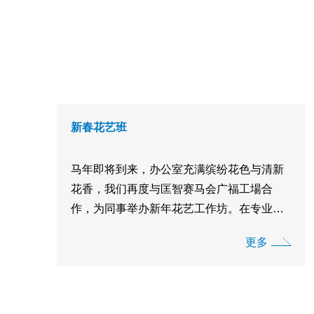
新春花艺班
马年即将到来，办公室充满缤纷花色与清新
花香，我们再度与匡智赛马会广福工場合
作，为同事举办新年花艺工作坊。在专业花
艺师与花艺学员的指导下，大家创作出一盆
更多
盆充满活力的贺年盆栽，喜气洋洋！
{IMAGE1} {IMAGE2} {IMAGE3}