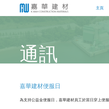
主頁
通訊
嘉華建材便服日
為支持公益金便服日，嘉華建材員工於當日穿上便服，