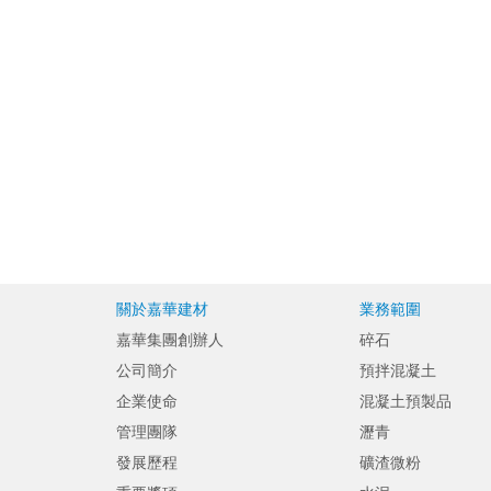
關於嘉華建材
業務範圍
嘉華集團創辦人
碎石
公司簡介
預拌混凝土
企業使命
混凝土預製品
管理團隊
瀝青
發展歷程
礦渣微粉