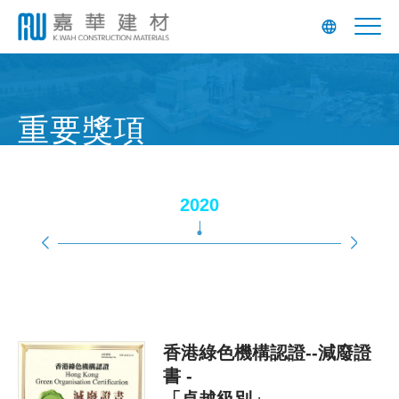
重要獎項
2020
香港綠色機構認證--減廢證
書 -
「卓越級別」