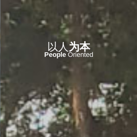
信守
今天
实现
未来
We
Deliver
What We
Promise